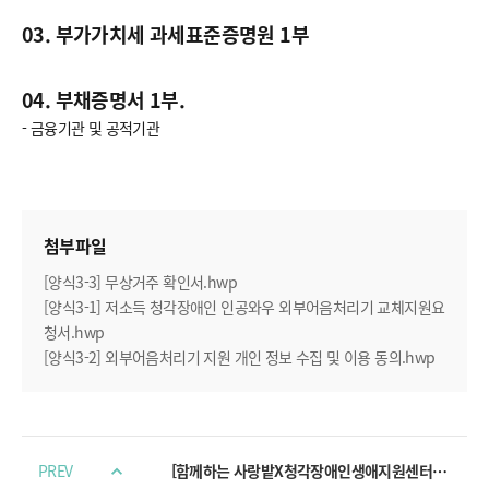
03. 부가가치세 과세표준증명원 1부
04. 부채증명서 1부.
- 금융기관 및 공적기관
첨부파일
[양식3-3] 무상거주 확인서
.
hwp
[양식3-1] 저소득 청각장애인 인공와우 외부어음처리기 교체지원요
청서
.
hwp
[양식3-2] 외부어음처리기 지원 개인 정보 수집 및 이용 동의
.
hwp
PREV
[함께하는 사랑밭X청각장애인생애지원센터] 청각장애인 의료비 지원사업 - [양식2] 저소득 청각장애인 인공와우 언어재활치료비 지원요청서