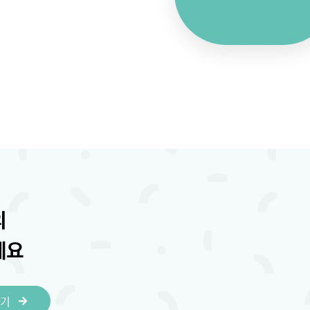
의
세요
하기