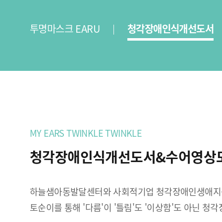
투명마스크 EARU
청각장애인식개선도서
MY EARS TWINKLE TWINKLE
청각장애인식개선도서&수어영상도서
하늘샘아동발달센터와 사회적기업 청각장애인생애지원센
토순이를 통해 '다름'이 '틀림'도 '이상함'도 아닌